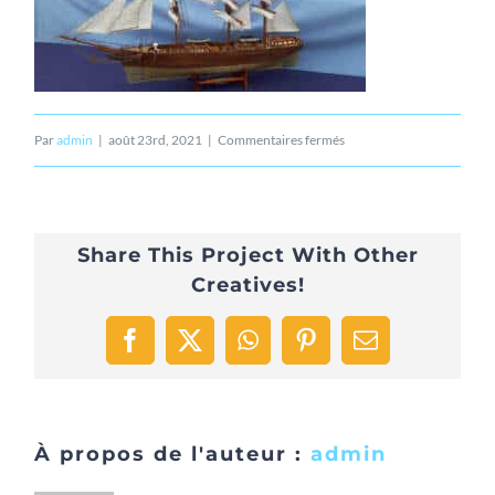
sur
Par
admin
|
août 23rd, 2021
|
Commentaires fermés
CITY-
SAK-
Share This Project With Other
01
Creatives!
Facebook
X
WhatsApp
Pinterest
Email
À propos de l'auteur :
admin