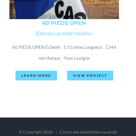
60 PIEDS OPEN
Bateaux grande hauteur
60 PIEDS OPEN Échelle : 1/15 ème Longueur : 1344
mm Auteur : Yves Lavigne
LEARN MORE
VIEW PROJECT
© Copyright
2026 | Cercle des modélistes naval de